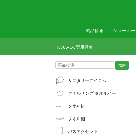
製品情報
ショールー
R8906-GC専用棚板
検
検索
索
対
サニタリーアイテム
象:
タオルリング/タオルバー
タオル掛
タオル棚
バスアクセント