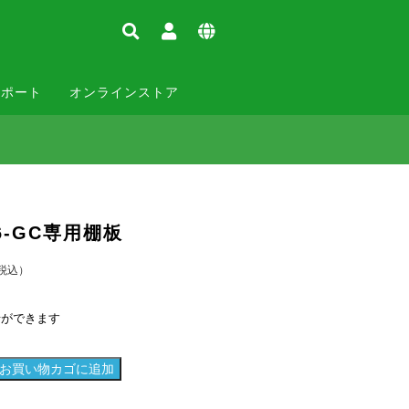
サポート
オンラインストア
06-GC専用棚板
税込）
せができます
お買い物カゴに追加