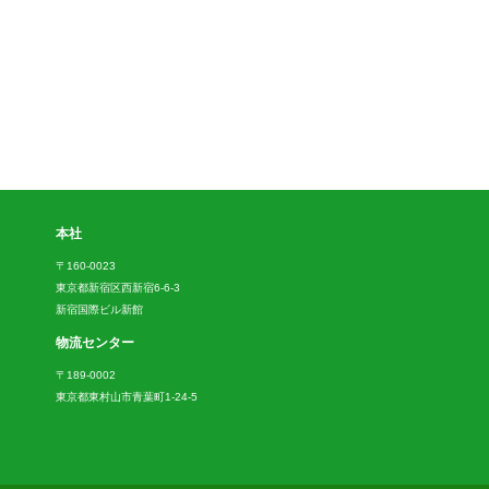
本社
〒160-0023
東京都新宿区西新宿6-6-3
新宿国際ビル新館
物流センター
〒189-0002
東京都東村山市青葉町1-24-5