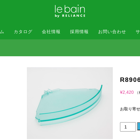
ム
カタログ
会社情報
採用情報
お問い合わせ
R89
¥
2,420
（
お取り寄
R8906-
GC
専