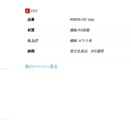
用
棚
PDF
板
品番
R8906-GC-tray
個
材質
棚板:AS樹脂
仕上げ
棚板:ガラス色
納期
受注生産品 約3週間
前のページへ戻る