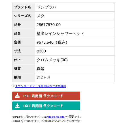
ドンブラハ
ブランド名
メタ
シリーズ名
28677970-00
品番
壁出レインシャワーヘッド
品名
¥573,540（税込）
定価
φ300
寸法
クロムメッキ(00)
仕上
真鍮
材質
約2ヶ月
納期
※
ダウンロードデータ利用時のご注意事項
※PDFをご覧いただくには
Adobe Reader
が必要です。
※DXFをご覧いただくにはDXF対応のCADが必要です。