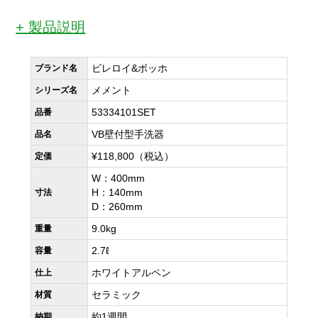
製品説明
ビレロイ&ボッホ
ブランド名
メメント
シリーズ名
53334101SET
品番
VB壁付型手洗器
品名
¥118,800（税込）
定価
W：400mm
H：140mm
寸法
D：260mm
9.0kg
重量
2.7ℓ
容量
ホワイトアルペン
仕上
セラミック
材質
約1週間
納期