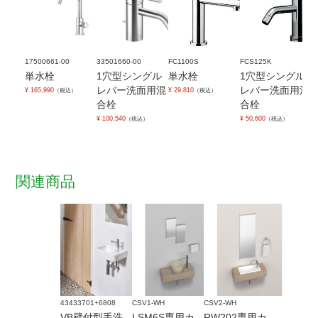
17500661-00
33501660-00
FC1100S
FCS125K
単水栓
1穴型シングル
単水栓
1穴型シングル
レバー洗面用混
レバー洗面用混
¥ 165,990
¥ 29,810
（税込）
（税込）
合栓
合栓
¥ 100,540
¥ 50,600
（税込）
（税込）
関連商品
43433701+6808
CSV1-WH
CSV2-WH
VB壁付型手洗
LSM6S専用カ
RW202専用カ