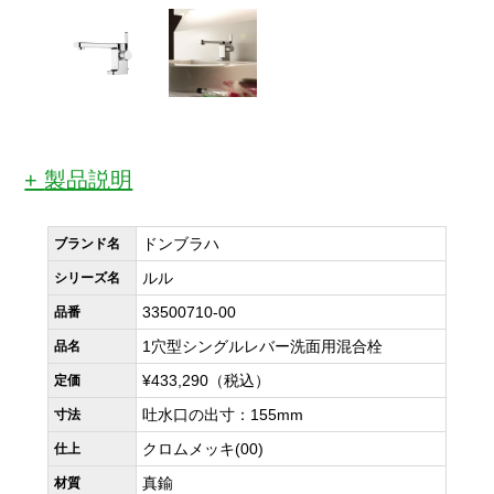
製品説明
ドンブラハ
ブランド名
ルル
シリーズ名
33500710-00
品番
1穴型シングルレバー洗面用混合栓
品名
¥433,290（税込）
定価
吐水口の出寸：155mm
寸法
クロムメッキ(00)
仕上
真鍮
材質