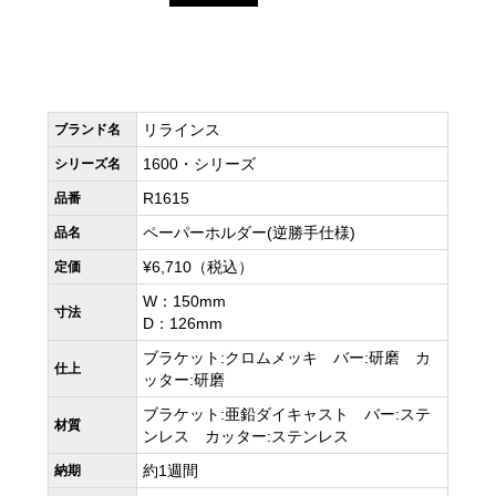
リラインス
ブランド名
1600・シリーズ
シリーズ名
R1615
品番
ペーパーホルダー(逆勝手仕様)
品名
¥6,710（税込）
定価
W：150mm
寸法
D：126mm
ブラケット:クロムメッキ バー:研磨 カ
仕上
ッター:研磨
ブラケット:亜鉛ダイキャスト バー:ステ
材質
ンレス カッター:ステンレス
約1週間
納期